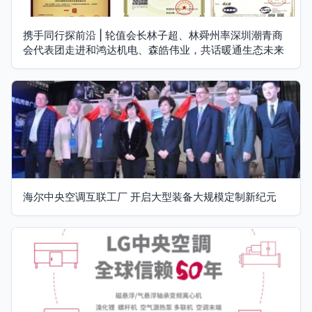
携手同行探前沿 | 轮值会长林子超、林舜州率深圳潮青商
会代表团走进和鸿达机电、森皓伟业，共话暖通生态未来
海尔中央空调互联工厂 开启大型装备大规模定制新纪元