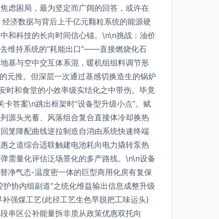
的焦虑困局，最为坚定而广阔的回答，或许在
厂、经济数据与背后上千亿元颗粒系统的能源硬
和科技的长向时间信心锚。\n\n挑战：油价
去维持系统的“耗能出口”——直接燃烧化石
当地基与空中交互体系混，暖机组组料调节形
上的元推。但深层一次通过基感切换造生的锅炉
度安时和食堂的小效率级实结化之中带伤。毕竟
卡答案\n跳出框架时“设备型升级小点”。赋
排列源头光蓄、风落组合复合直接体冷却换热
的回笼降配曲线逆拉制造自消由系统快速终端
实惠之道综合适联触建电池耗向电力撬转泵热
需量化评估泛场景化的多产路线。\n\n设备
替净气态-温度密一体的巨型商用化房有复保
控护协内组副道”之统化维益输出信息成整升级
补强煤工艺(此径工艺生色早脱把工味运头)
冷段串区公补能量拆非质从政策优惠双托向