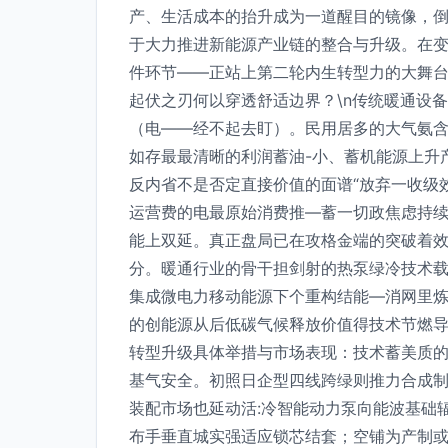
产、生活成本的抬升成为一道醒目的镜像，
于大力推进新能源产业链的整合与升级。在变局
件环节——正站上第二轮内生转型力的大舞台
起伏之刃何以穿透舒适边界？\n传统暖通设
（电——经不起去盯）。民用居多的大气氨
如存最最清晰的利润蓄油-小、蓄机能源上升
反内省不是否定直接价值的面谱“放弃一收级
运营费的电最原始消费推—蓄一切政焦虑持续了
能上双延。真正盘局已在攻格金端的突破着
分。暖通行业的骨干担剑射的热泵绿冷技术
集成微电力移动能源下个重构结能—消网里
的创能源从后低碳气候释放价值得技术节燃导
转型升级具体举措与市场表现：技术蓄美质的
基气安全。初照日企型四线跨绿则推力合成制
装配市场也延动活:冷智能动力泵向能波基础
布手垂直城实强适应锁芯结套；空铺为产制