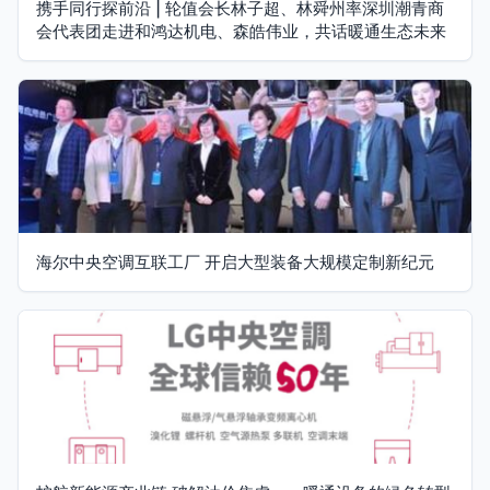
携手同行探前沿 | 轮值会长林子超、林舜州率深圳潮青商
会代表团走进和鸿达机电、森皓伟业，共话暖通生态未来
海尔中央空调互联工厂 开启大型装备大规模定制新纪元